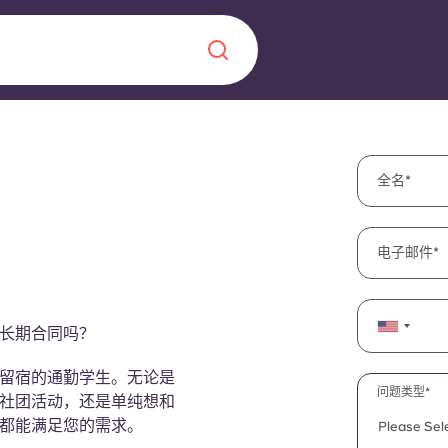
Chinese
Español
Català
全名
电子邮件
关于我们
长期合同吗？
常见问题解答
，点燃雄心壮志，缔造难
留宿的通勤学生。无论是
问题类型*
博客
社团活动，还是单纯想和
都能满足您的需求。
Please Sel