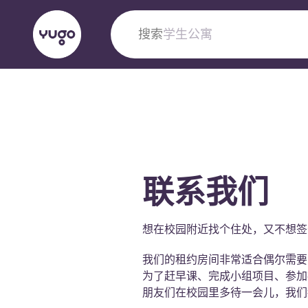
搜索
城市
English (GB)
English (US)
关于我们
地点
更多
Portuguese
联系我们
Yugo VCARB：引领公寓新时代
想在校园附近找个住处，又不想签
Yugo与VCARB的开创性合作，激发创新精神
忘的学子时光。
我们的租约房间非常适合偶尔需要
为了赶早课、完成小组项目、参加
朋友们在校园里多待一会儿，我们