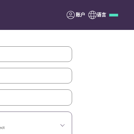
账户
语言
Deutsch
Italian
French
Apply Now
与Yugo合作
家长须知
联系我们
ect