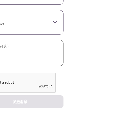
ect
可选）
发送消息