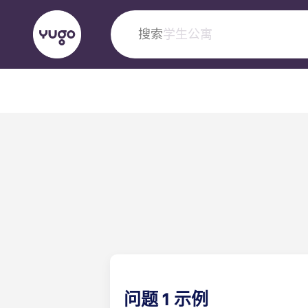
搜索
城市
English (GB)
English (US)
关于我们
地点
更多
Portuguese
Yugo VCARB：引领公寓新时代
Yugo与VCARB的开创性合作，激发创新精神
忘的学子时光。
问题 1 示例