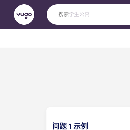
搜索
城市
English (GB)
English (US)
关于我们
地点
更多
Portuguese
Yugo VCARB：引领公寓新时代
Yugo与VCARB的开创性合作，激发创新精神
忘的学子时光。
问题 1 示例