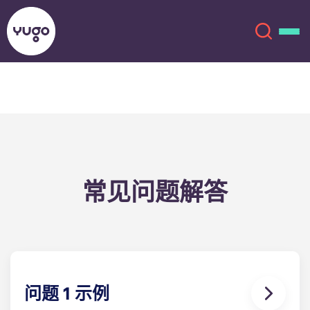
关于我们
English (GB)
English (US)
地点
常见问题解答
Chinese
Español
更多
Català
Deutsch
Italian
French
账户
语言
问题 1 示例
Portuguese