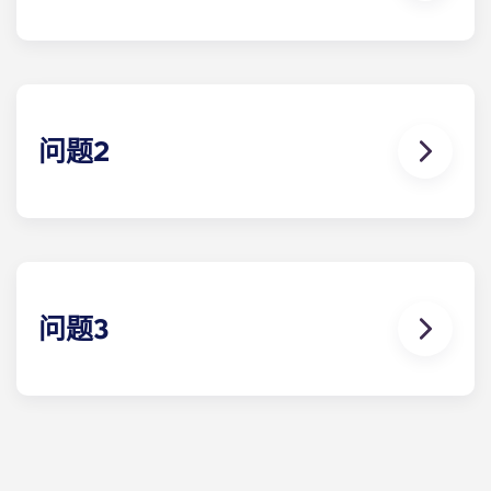
English (GB)
选择一个国家
立即预订
答案 1 示例
选择一个城市
English (US)
选择一间公寓
Chinese
问题2
登录
Español
Català
Deutsch
问题3
Italian
答案 3
French