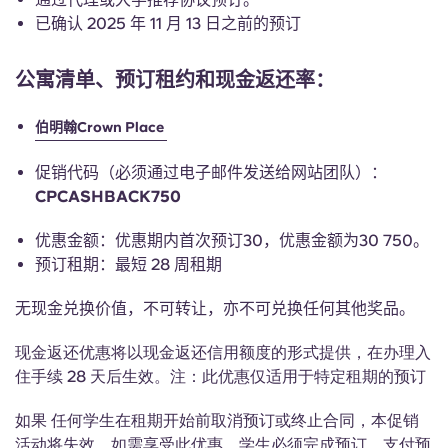
English (GB)
选择一个国家
已确认 2025 年 11 月 13 日之前的预订
立即预订
选择一个城市
English (US)
公寓清单、预订租约和现金返还率：
选择一间公寓
Chinese
伯明翰Crown Place
登录
促销代码（必须通过电子邮件发送给网站团队）：
Español
CPCASHBACK750
Català
优惠金额：优惠期内首次预订30，优惠金额为30 750。
预订租期：最短 28 周租期
Deutsch
无现金兑换价值，不可转让，亦不可兑换任何其他奖品。
Italian
现金返还优惠将以现金返还信用额度的形式提供，在办理入
住手续 28 天后生效。注：此优惠仅适用于特定租期的预订
French
如果
任何学生在租期开始前取消预订或终止合同，本促销
活动将失效。如需享受此优惠，学生必须完成预订、支付预