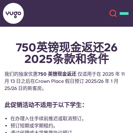
750英镑现金返还26
关于我们
English (GB)
2025条款和条件
English (US)
地点
我们的独家优惠
750 英镑现金返还
仅适用于在 2025 年 11
Chinese
Español
更多
月 13 日之后在Crown Place 假日预订 2025/26 年 1 月
25/26 日的新客房。
Català
Deutsch
此促销活动不适用于以下学生：
Italian
French
在办理入住手续前推迟或取消预订。
账户
语言
预订短期或学期租约。
Portuguese
通过代理或大学推荐协议预订。