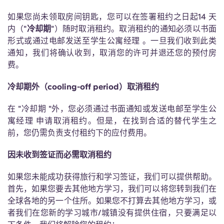
English (GB)
选择一个国家
立即预订
如果您尚未领取房间钥匙，您可以在签署租约之日起14 天
选择一个城市
内（"
冷却期
"）随时取消租约。取消租约的通知必须以书面
English (US)
形式或通过电邮发送至学生公寓经理 。一旦我们收到此类
选择一间公寓
通知，我们将确认收到，取消您的许可并退还您的预付房
Chinese
费。
登录
冷却期外（cooling-off period）取消租约
Español
在 "冷却期 "外，您必须通过书面通知或发送电邮至学生公
Català
寓经理 申请取消租约。但是，在找到合适的替代学生之
前，您仍需负责支付租约下的应付费用。
Deutsch
因未收到签证而必需取消租约
Italian
如果您未能成功获得旅行和学习签证，我们可以提供帮助。
首先，如果您要去其他地方学习，我们可以将您转到我们在
全球各地的另一个住所。如果您不打算去其他地方学习，或
French
者我们在您新的学习城市/城镇没有提供住宿，只要满足以