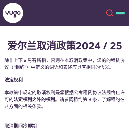
爱尔兰取消政策2024 / 25
关于我们
English (GB)
除非上下文另有所指，否则在本取消政策中，您的的租赁协
English (US)
地点
议（"
租约
"）中定义的词语和表述应具有相同的含义。
Chinese
Español
更多
法定权利
Català
Deutsch
本政策中规定的取消权利是
您
根据公寓租赁协议法规终止许
可的
法定权利之外的权利
。请参阅租约第 8 条，了解租约在
这方面的相关条款。
Italian
French
账户
语言
Portuguese
取消期间冷却期