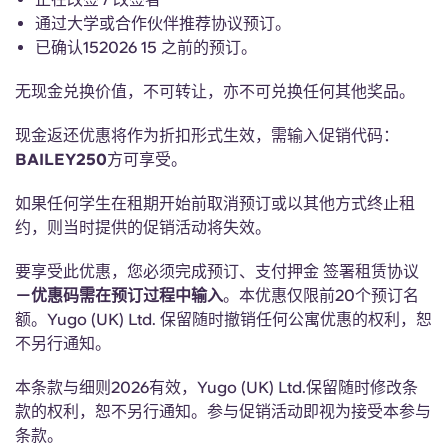
English (GB)
选择一个国家
通过大学或合作伙伴推荐协议预订。
立即预订
已确认152026 15 之前的预订。
选择一个城市
English (US)
无现金兑换价值，不可转让，亦不可兑换任何其他奖品。
选择一间公寓
Chinese
现金返还优惠将作为折扣形式生效，需输入促销代码：
登录
BAILEY250
方可享受。
Español
如果任何学生在租期开始前取消预订或以其他方式终止租
约，则当时提供的促销活动将失效。
Català
要享受此优惠，您必须完成预订、支付押金 签署租赁协议
Deutsch
－优惠码需在预订过程中输入
。本优惠仅限前20个预订名
额。Yugo (UK) Ltd. 保留随时撤销任何公寓优惠的权利，恕
不另行通知。
Italian
本条款与细则2026有效，Yugo (UK) Ltd.保留随时修改条
French
款的权利，恕不另行通知。参与促销活动即视为接受本参与
条款。