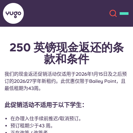
250 英镑现金返还的条
关于我们
English (GB)
款和条件
English (US)
地点
我们的现金返还促销活动仅适用于2026年1月15日及之后预
Chinese
Español
更多
订的2026/27学年新租约。此优惠仅限于Bailey Point，且
最低租期为43周。
Català
Deutsch
此促销活动不适用于以下学生：
Italian
French
在办理入住手续前推迟/取消预订。
账户
语言
预订租期少于43 周。
Portuguese
正在改签 / 改签者