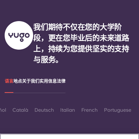
我们期待不仅在您的大学阶
段，更在您毕业后的未来道路
上，持续为您提供坚实的支持
与服务。
语言
地点
关于我们
实用信息
法律
ñol
Català
Deutsch
Italian
French
Portuguese