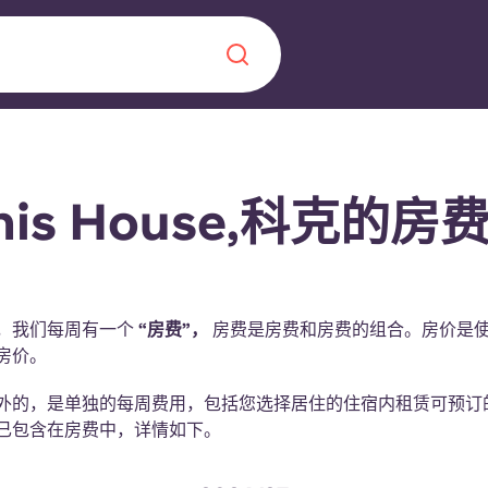
Chinese
Español
Català
nis House,科克的房
关于我们
，我们每周有一个
“房费”，
房费是房费和房费的组合。房价是
房价。
常见问题解答
，点燃雄心壮志，缔造难
外的，是单独的每周费用，包括您选择居住的住宿内租赁可预订
已包含在房费中，详情如下。
博客