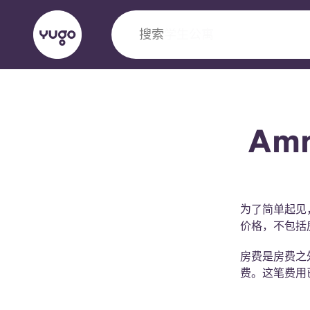
搜索
城市
English (GB)
English (US)
关于我们
地点
更多
Am
Portuguese
为了简单起见
Yugo VCARB：引领公寓新时代
价格，不包括
Yugo与VCARB的开创性合作，激发创新精神
房费是房费之
忘的学子时光。
费。这笔费用