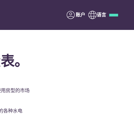
账户
语言
Deutsch
Italian
French
Apply Now
费表。
与Yugo合作
使用房型的市场
家长须知
的各种水电
联系我们