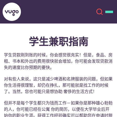
学生兼职指南
关于我们
English (GB)
学生贷款刚到账的时候，你会感觉很充实！但是，食品、房
English (US)
地点
租、书本和外出的费用很快就会增加，你可能会发现贷款消
失的速度比你预期的要快。
Chinese
Español
更多
对有些人来说，这只是减少啤酒和名牌服装的问题，但如果
Català
Deutsch
你生活得很理智，却仍在挣扎，那可能就是找工作的时候
了。当然，您也可能只是想协助 奢侈的生活方式！
Italian
French
但并不是每个学生都只为钱而工作－如果你是那种雄心勃勃
账户
语言
的人，你可能已经在公寓 你的简历，以便在大学毕业后开
Portuguese
始你的职业生涯。获得工作经验确实可以帮助您在申请时脱