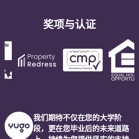
English (GB)
选择一个国家
立即预订
选择一个城市
English (US)
奖项与认证
选择一间公寓
Chinese
登录
Español
Català
Deutsch
Italian
我们期待不仅在您的大学阶
French
段，更在您毕业后的未来道路