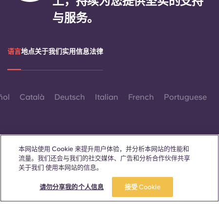
上，持续为您提供坚实的支持
Portuguese
与服务。
语言
地点
关于我们
实用信息
法律
ñol
Català
Deutsch
Italian
French
Portuguese
本网站使用 Cookie 来提升用户体验，并分析本网站的性能和
流量。我们还会与我们的社交媒体、广告和分析合作伙伴共享
联系我们
关于我们 使用本网站的信息。
请勿分享我的个人信息
接受 Cookie
© 2026。保留所有权利。
本网站中凡出现特定性别词汇之处，均适用于所有人，不分性别。