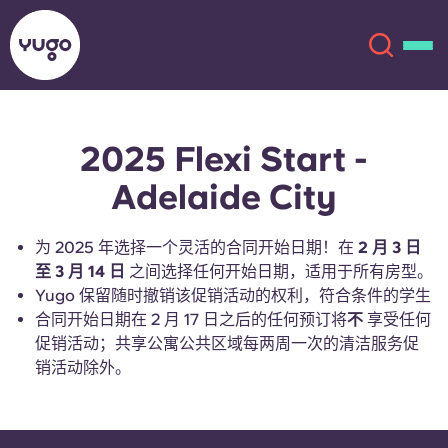
2025 Flexi Start -
关于我们
English (GB)
Adelaide City
English (US)
地点
为 2025 年选择一个灵活的合同开始日期！在
2 月 3 日
Chinese
Español
至 3 月 14 日
更多
之间选择任何开始日期，适用于所有房型。
Yugo 保留随时撤销该促销活动的权利，符合条件的学生
合同开始日期在 2 月 17 日之后的任何预订将
不
享受任何
Català
Deutsch
促销活动；共享公寓公共区域每两周一次的清洁服务促
销活动除外。
Italian
French
账户
语言
Portuguese