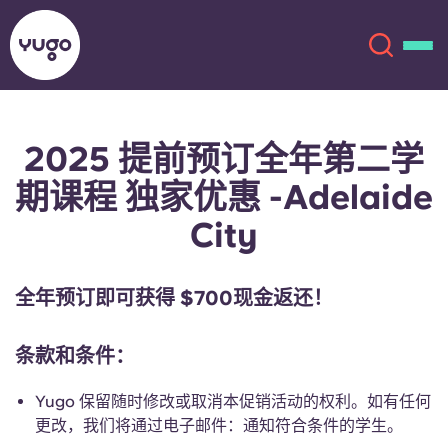
2025 提前预订全年第二学
关于我们
English (GB)
期课程 独家优惠 -Adelaide
English (US)
地点
City
Chinese
Español
更多
全年预订即可获得 $700现金返还！
Català
Deutsch
条款和条件：
Italian
French
Yugo 保留随时修改或取消本促销活动的权利。如有任何
账户
语言
更改，我们将通过电子邮件：通知符合条件的学生。
Portuguese