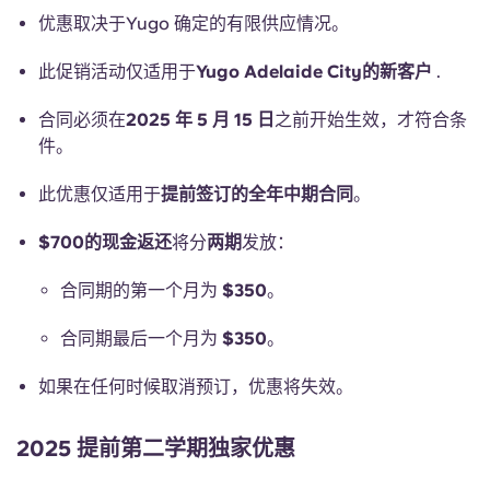
English (GB)
选择一个国家
优惠取决于Yugo 确定的有限供应情况。
立即预订
选择一个城市
此促销活动仅适用于
Yugo Adelaide City的新客户
English (US)
.
选择一间公寓
合同必须在
2025 年 5 月 15 日
之前开始生效，才符合条
Chinese
件。
登录
此优惠仅适用于
提前签订的全年中期合同
Español
。
$700的现金返还
将分
两期
发放：
Català
合同期的第一个月为
$350
。
Deutsch
合同期最后一个月为
$350
。
Italian
如果在任何时候取消预订，优惠将失效。
French
2025 提前第二学期独家优惠