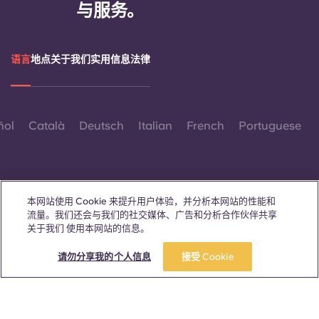
Portuguese
与服务。
语言
地点
关于我们
实用信息
法律
ñol
Català
Deutsch
Italian
French
Portuguese
本网站使用 Cookie 来提升用户体验，并分析本网站的性能和
流量。我们还会与我们的社交媒体、广告和分析合作伙伴共享
联系我们
关于我们 使用本网站的信息。
请勿分享我的个人信息
接受 Cookie
© 2026。保留所有权利。
本网站中凡出现特定性别词汇之处，均适用于所有人，不分性别。