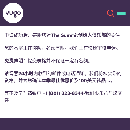
申请成功后，感谢您对
The Summit创始人俱乐部的
关注！
关于我们
English (GB)
您的名字正在排队，名额有限。我们正在快速审核申请。
免责声明：
提交表格并
不
保证一定有名额。
English (US)
地点
请留意
24小时
内收到的邮件或电话通知。我们将核实您的
Chinese
Español
更多
资格，并为您确认
本季最佳优惠价
及
100美元礼品卡
。
Català
Deutsch
等不及了？请致电
+1
(801) 823-8344
-我们很乐意与您交
谈！
Italian
French
账户
语言
Portuguese