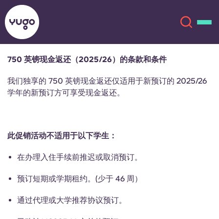
750 英镑现金返还（2025/26）的条款和条件
关于我们
English (GB)
我们独享的 750 英镑现金返还仅适用于新预订的
2025/2
6
学年的新预订方可享受现金返还。
English (US)
地点
Chinese
Español
更多
此促销活动不适用于以下学生：
Català
Deutsch
在办理入住手续前推迟或取消预订。
预订短期或学期租约。(少于 46 周）
Italian
French
通过代理或大学推荐协议预订。
账户
语言
Portuguese