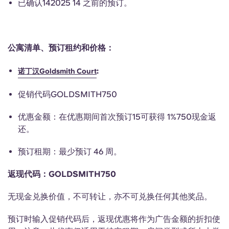
已确认142025 14 之前的预订。
English (GB)
选择一个国家
立即预订
选择一个城市
English (US)
公寓清单、预订租约和价格：
选择一间公寓
Chinese
:
诺丁汉Goldsmith Court
登录
Español
促销代码GOLDSMITH750
优惠金额：在优惠期间首次预订15可获得 1%750现金返
Català
还。
Deutsch
预订租期：最少预订 46 周。
返现代码：GOLDSMITH750
Italian
无现金兑换价值，不可转让，亦不可兑换任何其他奖品。
French
预订时输入促销代码后，返现优惠将作为广告金额的折扣使