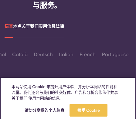
与服务。
语言
地点
关于我们
实用信息
法律
ñol
Català
Deutsch
Italian
French
Portuguese
本网站使用 Cookie 来提升用户体验，并分析本网站的性能和
流量。我们还会与我们的社交媒体、广告和分析合作伙伴共享
联系我们
关于我们 使用本网站的信息。
请勿分享我的个人信息
接受 Cookie
© 2026。保留所有权利。
本网站中凡出现特定性别词汇之处，均适用于所有人，不分性别。