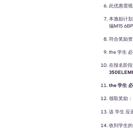
此优惠需视
本激励计划
编M15 
符合奖励资
the
学生
必
在报名阶段
350ELE
the
学生
必
领取奖励：
该
学生
应
收到学生的