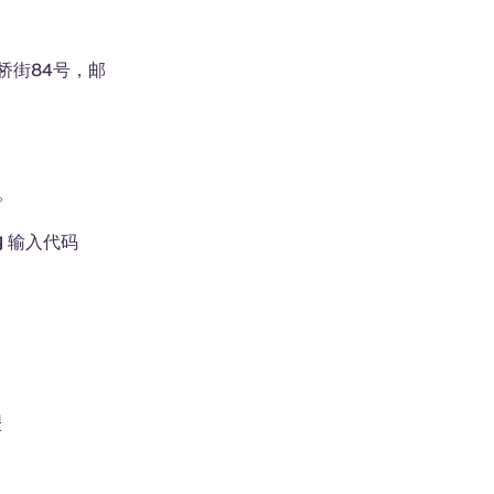
桥街84号，邮
。
内
输入代码
m