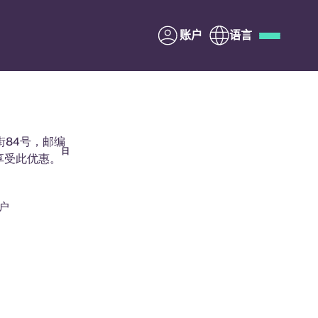
账户
语言
Deutsch
Italian
French
Apply Now
桥街84号，邮编
日
均可享受此优惠。
户
与Yugo合作
家长须知
联系我们