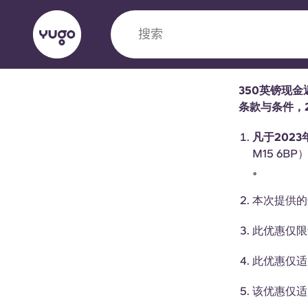
搜索
城市
350英镑现金返
English (GB)
English (US)
条款与条件，2
关于我们
地点
更多
凡于2023
Portuguese
M15 6BP
。
本次提供的
Yugo VCARB：引领公寓新时代
此优惠仅限
Yugo与VCARB的开创性合作，激发创新精神
忘的学子时光。
此优惠仅适用
该优惠仅适