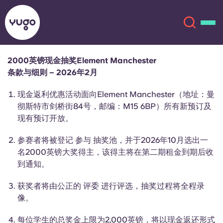
2000英镑现金抽奖Element Manchester
条款与细则 – 2026年2月
关于我们
English (GB)
现金返利优惠活动面向Element Manchester（地址：曼
English (US)
彻斯特市剑桥街84号，邮编：M15 6BP）所有新预订及
地点
现有预订开放。
Chinese
Español
更多
参赛者将被登记
参与
抽奖池，并于2026年10月选出一
名2000英镑大奖得主，该得主将在第二期租金到期后收
Català
Deutsch
到通知。
获奖者将由公正的
评委
进行评选，抽奖过程将全程录
Italian
French
像。
账户
语言
Portuguese
每位学生的总奖金上限为2,000英镑，将以现金返还形式