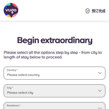
预订完成
Begin extraordinary
Please select all the options step by step - from city to
length of stay below to proceed.
Country *
Please select country
Please select state
City *
Please select city
Residence *