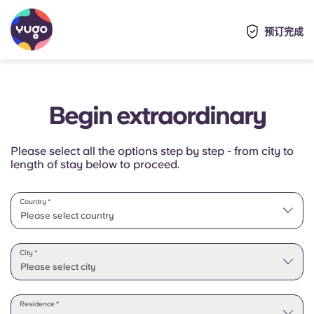
预订完成
Begin extraordinary
Please select all the options step by step - from city to
length of stay below to proceed.
Country *
Please select country
Please select state
City *
Please select city
Residence *