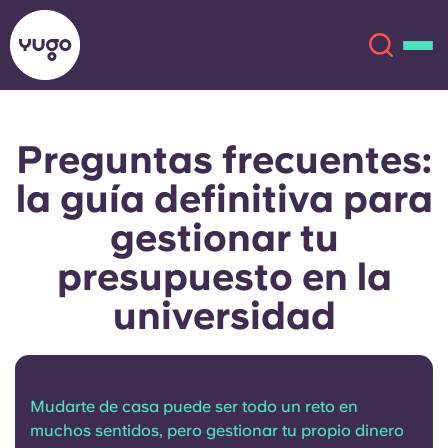
Preguntas frecuentes:
Acerca de
English (GB)
la guía definitiva para
English (US)
Ubicaciones
gestionar tu
presupuesto en la
Chinese
Español
Más
universidad
Català
Deutsch
Italian
French
Mudarte de casa puede ser todo un reto en
Cuenta
Idioma
Portuguese
muchos sentidos, pero gestionar tu propio dinero