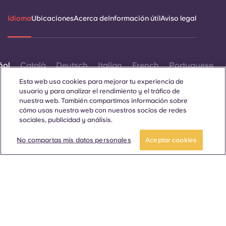
Idioma
Ubicaciones
Acerca de
Información útil
Aviso legal
ñol
Català
Deutsch
Italian
French
Portuguese
Esta web usa cookies para mejorar tu experiencia de
usuario y para analizar el rendimiento y el tráfico de
nuestra web. También compartimos información sobre
cómo usas nuestra web con nuestros socios de redes
sociales, publicidad y análisis.
Contáctanos
No compartas mis datos personales
Aceptar cookies
© 2026. Todos los derechos reservados.
Siempre que en esta página web aparezcan palabras que
denoten un género concreto, se refieren a todo el mundo, sin
distinción de género.