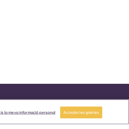
is la meva informació personal
Accepta les galetes