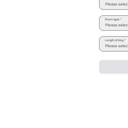
Please selec
Room type *
Please selec
Length of stay *
Please select