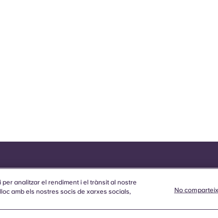
 per analitzar el rendiment i el trànsit al nostre
No comparteix
loc amb els nostres socis de xarxes socials,