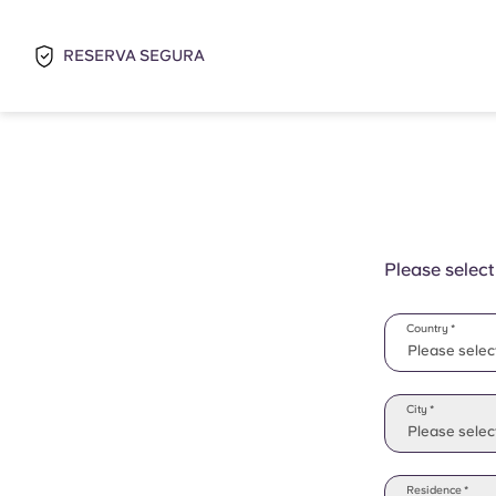
RESERVA SEGURA
Please select
Country *
Please selec
Please selec
City *
Please select
Residence *