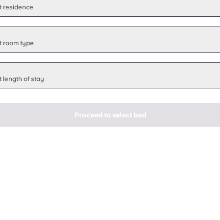
t residence
t room type
 length of stay
Proceed to select bed