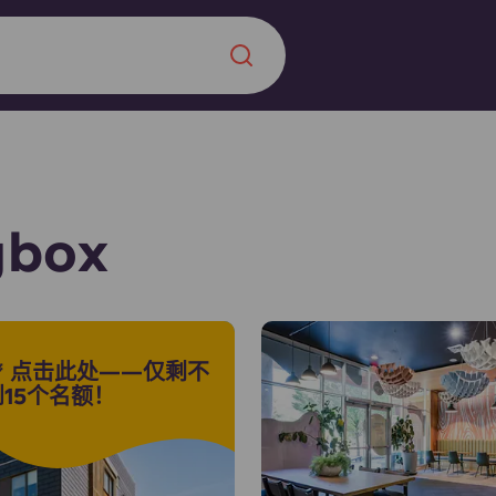
Chinese
Español
Català
ybox
关于我们
🚨 点击此处——仅剩不
常见问题解答
，点燃雄心壮志，缔造难
到15个名额！
博客