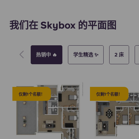
我们在 Skybox 的平面图
外观
热销中 🔥
学生精选 ✨
2 床
仅剩1个名额！
仅剩1个名额！