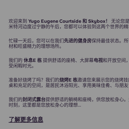
欢迎来到
Yugo Eugene Courtside 和 Skybox！
无论您
米特河边度过宁静的午后，您都可以体验到这两个世界的精
游戏室
忙碌一天后，您可以在我们
先进的健身房
保持最佳状态。所
材和旺盛精力的理想场所。
我们的
休息E 栋
提供舒适的座椅、大屏幕
电视
和开放空间
受闲暇时光。
准备好烧烤了吗？我们的
烧烤E 栋
邀请您来展示您的烧烤技
桌和充足的空间，是居民沐浴阳光、享用美味佳肴、与朋友
烧烤区
我们的
封闭式露台
提供舒适的躺椅和座椅，供您放松身心。
时刻，这里都是您放松身心的理想...
了解更多信息