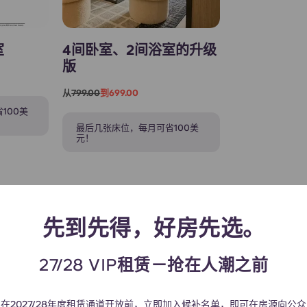
室
4间卧室、2间浴室的升级
版
从
799.00
到699.00
100美
最后几张床位，每月可省100美
元！
先到先得，好房先选。
27/28 VIP租赁－抢在人潮之前
在2027/28年度租赁通道开放前，立即加入候补名单，即可在房源向公众