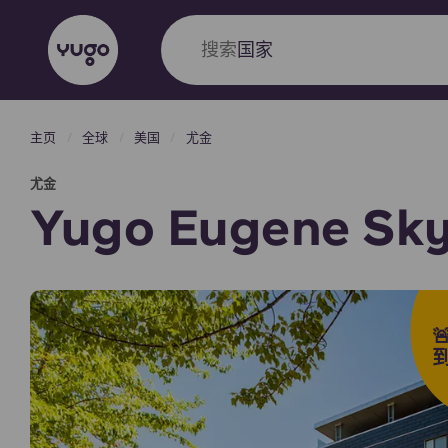
搜索
大学
主页
全球
美国
尤金
English (GB)
English (US)
关于我们
地点
更多
尤金
Portuguese
Yugo Eugene Sk
Yugo VCARB：引领公寓新时代
Yugo与VCARB的开创性合作，激发创新精神
忘的学子时光。