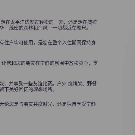
是想在太平洋边度过轻松的一天，还是想在威拉
华－茂密的森林和海风－一切都近在咫尺。
露台
有住户均可使用，是您在整个入住期间保持身
，让您和您的朋友在宁静的氛围中放松身心，享
能，并享受一些友谊比赛。户外 烧烤架、野餐
留下美好回忆的理想场所。
公共区域
无论您是与朋友共度时光，还是独自享受宁静