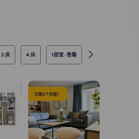
3 床
4 床
1居室 -售罄
仅剩2个名额！