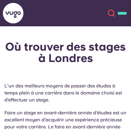
Où trouver des stages
À propos
English (GB)
à Londres
English (US)
Lieux
Chinese
Español
Plus
L'un des meilleurs moyens de passer des études à
temps plein à une carrière dans le domaine choisi est
Català
Deutsch
d'effectuer un stage.
Italian
French
Faire un stage en avant-dernière année d'études est un
excellent moyen d'acquérir une expérience précieuse
Compte
Langue
Portuguese
pour votre carrière. Le faire en avant-dernière année