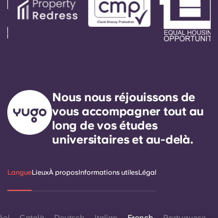
Nous nous réjouissons de
vous accompagner tout au
long de vos études
universitaires et au-delà.
Langue
Lieux
À propos
Informations utiles
Légal
ñol
Català
Deutsch
Italian
French
Portuguese