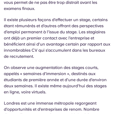
vous permet de ne pas être trop distrait avant les
English (GB)
Sélectionnez un pays
Réservez maintenant
examens finaux.
Sélectionnez une ville
English (US)
Il existe plusieurs façons d'effectuer un stage, certains
Choisissez une résidence
étant rémunérés et d'autres offrant des perspectives
Chinese
d'emploi permanent à l'issue du stage. Les stagiaires
Se connecter
ont déjà un premier contact avec l'entreprise et
bénéficient ainsi d'un avantage certain par rapport aux
Español
innombrables CV qui s'accumulent dans les bureaux
de recrutement.
Català
On observe une augmentation des stages courts,
appelés « semaines d'immersion », destinés aux
Deutsch
étudiants de première année et d'une durée d'environ
deux semaines. Il existe même aujourd'hui des stages
Italian
en ligne, voire virtuels.
French
Londres est une immense métropole regorgeant
d'opportunités et d'entreprises de renom. Nombre