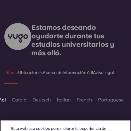
Estamos deseando
ayudarte durante tus
estudios universitarios y
más allá.
Idioma
Ubicaciones
Acerca de
Información útil
Aviso legal
ñol
Català
Deutsch
Italian
French
Portuguese
Esta web usa cookies para mejorar tu experiencia de