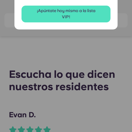
Por Skybox
¡Apúntate hoy mismo a la lista
VIP!
View on map
Escucha lo que dicen
nuestros residentes
Evan D.