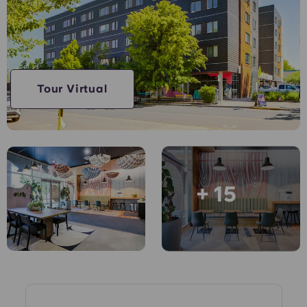
English (GB)
Elige un país
Reserva ahora
Elige una ciudad
English (US)
Elige una residencia
Chinese
Tour Virtual
Iniciar sesión
Español
Català
+ 15
Deutsch
Italian
French