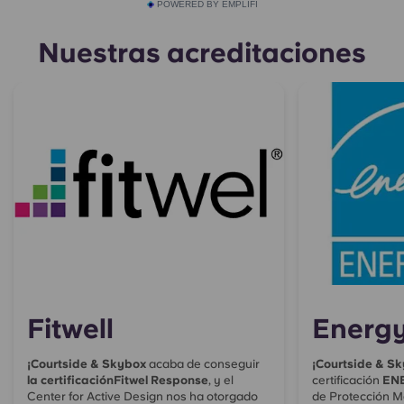
POWERED BY EMPLIFI
Nuestras acreditaciones
Fitwell
Energy
¡Courtside & Skybox
acaba de conseguir
¡Courtside & S
la certificaciónFitwel Response
, y el
certificación
EN
Center for Active Design nos ha otorgado
de Protección M