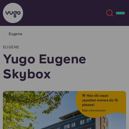
Eugene
Acerca de
English (GB)
EUGENE
Yugo Eugene
English (US)
Ubicaciones
Skybox
Chinese
Español
Más
Català
Deutsch
🚨 Haz clic aquí:
¡quedan menos de 15
plazas!
Italian
French
Más información
Cuenta
Idioma
Portuguese