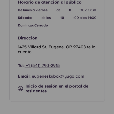
Horario de atención al público
Portuguese
De lunes a viernes:
de
8
:30 a 17:30
Sábado:
de las
10
:00 a las 14:00
Domingo: Cerrado
Dirección
1425 Villard St, Eugene, OR 97403 te lo
cuento
Tel:
+1
(541) 790-2915
Email:
eugeneskybox@yugo.com
Inicio de sesión en el portal de
residentes