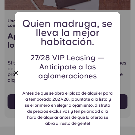
Quien madruga, se
Una solución justa y transparente para la rescisión de
contratos de alquiler para estudiantes internacionales
lleva la mejor
Apoyar a los estudiantes ante
habitación.
los problemas con los visados
27/28 VIP Leasing —
Si tienes problemas con el visado o las restricciones
Anticípate a las
de viaje te impiden estudiar en EE. UU., nuestro
aglomeraciones
programa de rescisión provisional de contratos de
alquiler te ofrece claridad y apoyo.
Antes de que se abra el plazo de alquiler para
la temporada 2027/28, ¡apúntate a la lista y
Más información
sé el primero en elegir alojamiento, disfruta
de precios exclusivos y ten prioridad a la
hora de alquilar antes de que la oferta se
abra al resto de gente!