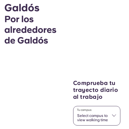
Galdós
Por los
alrededores
de Galdós
Comprueba tu
trayecto diario
al trabajo
Tu campus:
Select campus to
view walking time