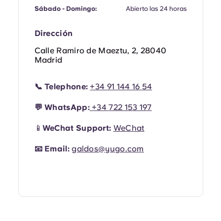
Portuguese
Sábado - Domingo:
Abierto las 24 horas
Dirección
Calle Ramiro de Maeztu, 2, 28040
Madrid
📞
Telephone:
+34 91 144 16 54
💬
WhatsApp:
+34
722 153 19
7
📱
WeChat Support:
WeChat
📧
Email:
galdos@yugo.com