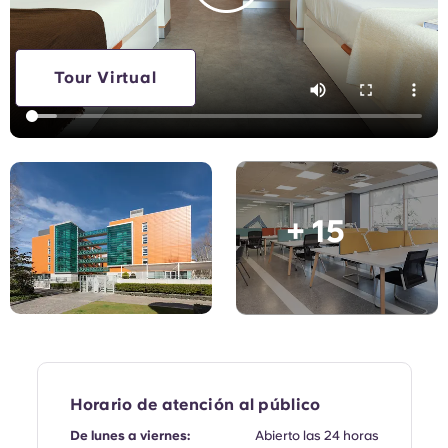
English (GB)
Elige un país
Reserva ahora
Elige una ciudad
English (US)
Tour Virtual
Elige una residencia
Chinese
Iniciar sesión
Español
+ 15
Català
Deutsch
Italian
French
Horario de atención al público
De lunes a viernes:
Abierto las 24 horas