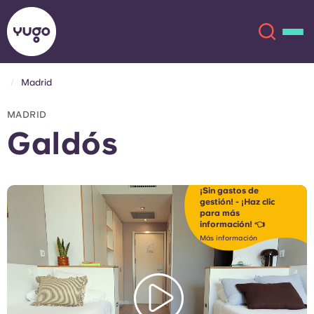
Madrid
Acerca de
English (GB)
MADRID
Galdós
English (US)
Ubicaciones
Chinese
Español
Más
¡Sin gastos de
gestión! - ¡Haz clic
para más
Català
Deutsch
información! 👈
Más información
Italian
French
Cuenta
Idioma
Portuguese