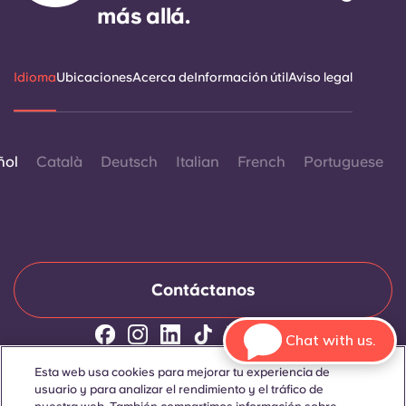
más allá.
Idioma
Ubicaciones
Acerca de
Información útil
Aviso legal
ñol
Català
Deutsch
Italian
French
Portuguese
Contáctanos
Chat with us.
© 2026. Todos los derechos reservados.
Esta web usa cookies para mejorar tu experiencia de
Siempre que en esta página web aparezcan palabras que
usuario y para analizar el rendimiento y el tráfico de
denoten un género concreto, se refieren a todo el mundo, sin