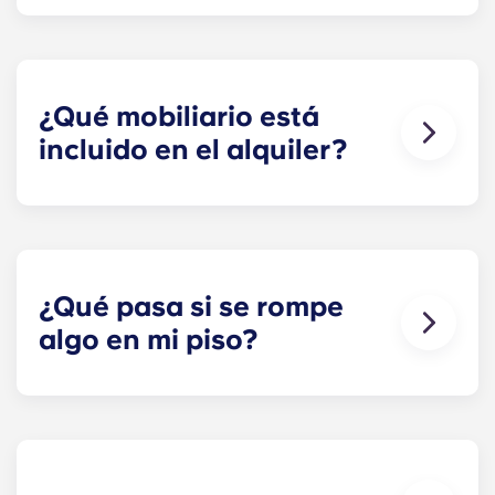
El agua, el gas y la electricidad ya están incluidos
en el alquiler, así que no tienes que preocuparte
por pagar las facturas a tiempo.
¿Qué mobiliario está
incluido en el alquiler?
¡Todos nuestros pisos están totalmente
amueblados! En tu habitación tendrás una cama,
un colchón, un escritorio y espacio para guardar
la ropa y tus cosas personales.
¿Qué pasa si se rompe
Durante tu estancia, puedes decorar tu piso
algo en mi piso?
como más te guste, ¡siempre y cuando lo dejes tal
y como estaba cuando te mudaste!
Podemos echarte una mano. Nuestro equipo de
mantenimiento, siempre tan amable, está a tu
disposición si algo se rompe o no funciona en tu
piso. Solo tienes que llamarnos a nuestra línea de
atención al cliente o pasarte por recepción, y te